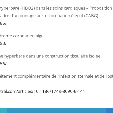
hyperbare (HBO2) dans les soins cardiaques – Proposition 
dre d’un pontage aorto-coronarien électif (CABG)
285/
drome coronarien aigu
950/
ne hyperbare dans une construction tissulaire isolée
256/
tement complémentaire de l’infection sternale et de l’os
ntral.com/articles/10.1186/1749-8090-6-141