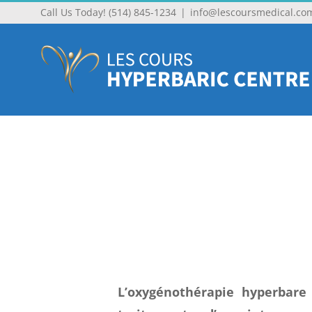
Call Us Today! (514) 845-1234
|
info@lescoursmedical.co
L’oxygénothérapie hyperbare