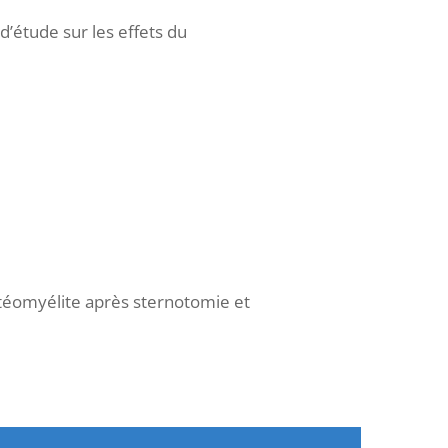
d’étude sur les effets du
téomyélite après sternotomie et