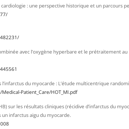
 cardiologie : une perspective historique et un parcours p
177/
K482231/
combinée avec l’oxygène hyperbare et le prétraitement au
t/445561
l’infarctus du myocarde : L’étude multicentrique random
Medical-Patient_Care/HOT_MI.pdf
) sur les résultats cliniques (récidive d’infarctus du myo
s un infarctus aigu du myocarde.
1008