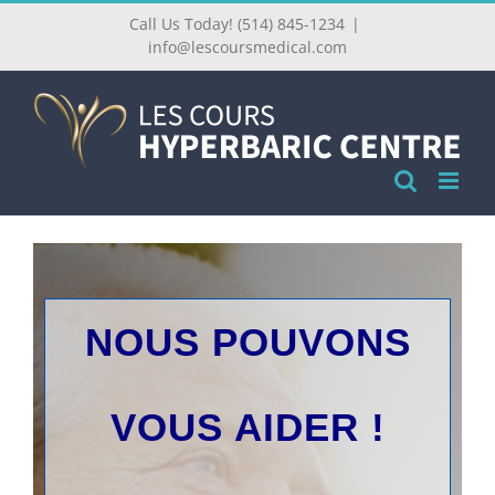
Call Us Today! (514) 845-1234
|
info@lescoursmedical.com
NOUS POUVONS
VOUS AIDER !